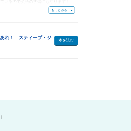
しているので英語の学習にもなります！
ーチについて
ーチ（原文）
ーチ（訳文）
であれ！ スティーブ・ジ
本を読む
社