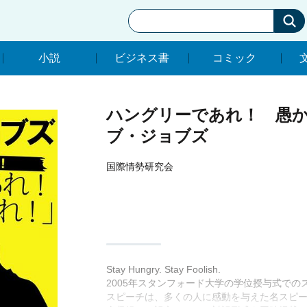
小説
ビジネス書
コミック
小説
ビジネス書
コミック
ハングリーであれ！ 愚
ブ・ジョブズ
国際情勢研究会
Stay Hungry. Stay Foolish.
2005年スタンフォード大学の学位授与式で
スピーチは、多くの人に感動を与えた名スピ