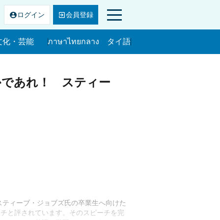
ログ
イン
会員
登録
文化・芸能
ภาษาไทยกลาง タイ語
文化・芸能
かであれ！ スティー
のスティーブ・ジョブズ氏の卒業生へ向けた
ーチと評されています。そのスピーチを完