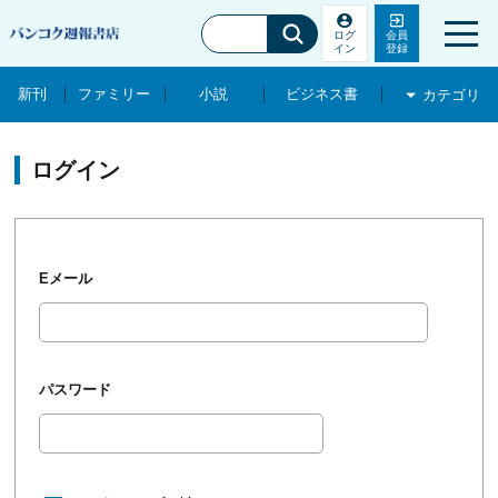
ログ
会員
イン
登録
新刊
ファミリー
小説
ビジネス書
カテゴリ
新刊
ファミリー
ログイン
小説
ビジネス書
Eメール
コミック
文化・芸能
パスワード
ภาษาไทยกลาง タイ語