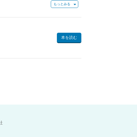
、母校の整形外科講師となり、医療と並行し
直木賞受賞し、本格的に作家活動を開始。
14回吉川英治文学賞を受賞。1997年に刊
化、テレビドラマ化された。2003年には
本を読む
の雪』『化身』『化粧』『孤舟』『うたか
社