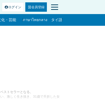
ログ
イン
会員
登録
文化・芸能
ภาษาไทยกลาง タイ語
文化・芸能
のベストセラーとなる。
い、激しく生き抜き、31歳で夭折した女