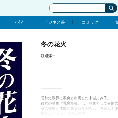
小説
ビジネス書
コミック
小説
ビジネス書
コミック
冬の花火
渡辺淳一
昭和短歌界に颯爽と出現した中城ふみ子。
彼女の歌集『乳房喪失』は、歌集として異例
その美貌と才能に恵まれながらも、乳がんを患
流歌人・中城ふみ子の評伝。