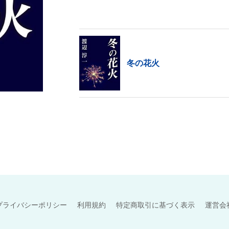
【著者プロフィール】
1933年北海道生まれ。札幌医科大学卒業後
て小説を執筆。1970年『光と影』で第63回
1980年『遠き落日』『長崎ロシア遊女館』で第
行された『失楽園』は大きな話題をよび、映画
冬の花火
紫綬褒章受章。著書は『鈍感力』『ひとひら
た』『花埋み』など多数。
プライバシーポリシー
利用規約
特定商取引に基づく表示
運営会