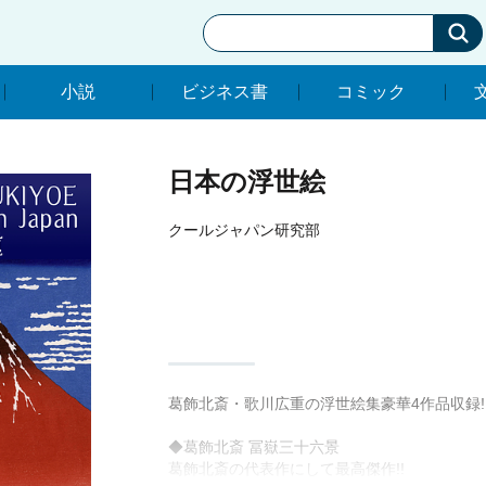
小説
ビジネス書
コミック
小説
ビジネス書
コミック
日本の浮世絵
クールジャパン研究部
葛飾北斎・歌川広重の浮世絵集豪華4作品収録!
◆葛飾北斎 冨嶽三十六景
葛飾北斎の代表作にして最高傑作!!