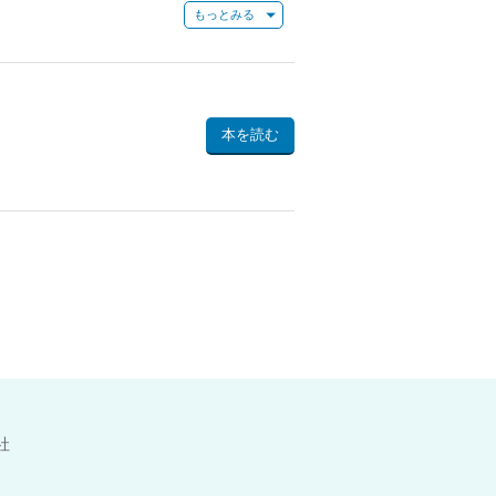
山を描く連作で、北斎が1831年72歳の
まず、海を越えてゴッホやモネなど世界的
。
のジャンルを確立した記念碑的作品にし
本を読む
イントとなる解説付でご紹介します。
品集です。
画「この１０００年で最も重要な功績を残
人でただ１人、86位にランクインしまし
ニズム（日本趣味）として、モネ、ホイッ
家たちに影響を与えました。
に初版が刊行された『富嶽百景』。つい先
２図が描かれています。四季折々、様々な
ことで、多くの方に親しみを持っていただ
社
です!