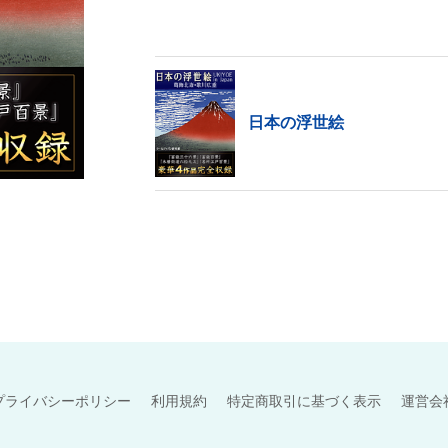
『冨嶽三十六景』は四季折々、様々な表情の富士
ときに初版が刊行されました。
色彩の美しさや構図の妙は人々を魅了してや
に有名な芸術家たちにも影響を与えたのです
それまでの常識を打ち破り、浮世絵に風景画
て、日本が誇る名作。
日本の浮世絵
そんな『冨嶽三十六景』全46作を、鑑賞のポ
日本に生まれてよかったと思える、至福の作
◆葛飾北斎 富嶽百景
１９９９年、アメリカの雑誌「ライフ」の企
した世界の人物１００人」で、葛飾北斎は日本
た。
また、世界十大芸術家の１人とされ、ジャポ
スラー、セザンヌ、ゴッホなど、世界の芸術
そんな世界的浮世絵師、葛飾北斎が75歳の時
日世界遺産に登録された富士山を画題に１０
表情の富士山を見ることが出来ます。
本書ではポイントとなる箇所に解説を加える
けるようにしました。
プライバシーポリシー
利用規約
特定商取引に基づく表示
運営会
日本の浮世絵を世界的なものにした渾身の一作
◆広重 英泉 木曽街道六拾九次