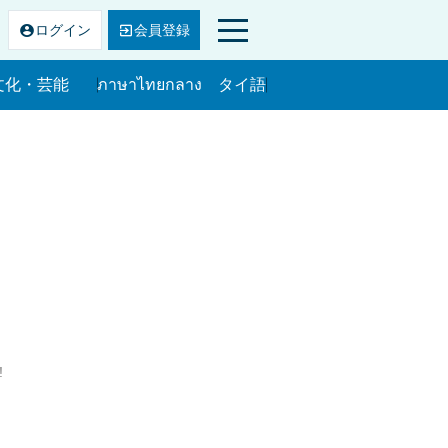
ログ
イン
会員
登録
文化・芸能
ภาษาไทยกลาง タイ語
文化・芸能
!