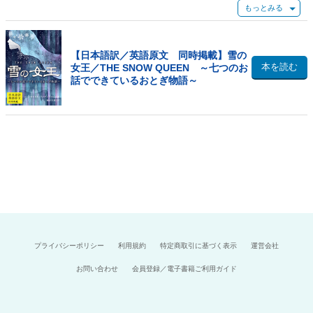
良しでした。しかし、悪魔の作った鏡の欠片がカイに刺さり、彼の性格は
一変してしまいます。
ある雪の日、どこからか雪の女王が現れて、彼をその場から連れ去ってし
まってしまいます。
【日本語訳／英語原文 同時掲載】雪の
ゲルタは、春になるとカイを探しに出かけるのです――。
本を読む
女王／THE SNOW QUEEN ～七つのお
話でできているおとぎ物語～
世代を超えて長く愛されるアンデルセン童話の1つ『雪の女王』。
本書では、英語原文と日本語訳を同時に掲載しています。
作品を楽しみながら英語の学習にも役立ちます。
【目次】
１．【日本語訳】第一のお話 鏡とそのかけらのこと
２．【英語原文】FIRST STORY. Which Treats of a Mirror and of the
Splinters
３．【日本語訳】第二のお話 男の子と女の子
４．【英語原文】SECOND STORY. A Little Boy and a Little Girl
５．【日本語訳】第三のお話 魔法の使える女の花ぞの
６．【英語原文】THIRD STORY. Of the Flower-Garden At the Old
プライバシーポリシー
利用規約
特定商取引に基づく表示
運営会社
Woman's Who Understood Witchcraft
７．【日本語訳】第四のお話 王子と王女
お問い合わせ
会員登録／電子書籍ご利用ガイド
８．【英語原文】FOURTH STORY. The Prince and Princess
９．【日本語訳】第五のお話 おいはぎのこむすめ
10．【英語原文】FIFTH STORY. The Little Robber Maiden