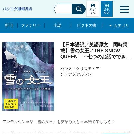
ログ
会員
イン
登録
新刊
ファミリー
小説
ビジネス書
カテゴリ
新刊
ファミリー
【日本語訳／英語原文 同時掲
載】雪の女王／THE SNOW
小説
QUEEN ～七つのお話でできて
いるおとぎ物語～
ビジネス書
ハンス・クリスティア
ン・アンデルセン
コミック
文化・芸能
ภาษาไทยกลาง タイ語
アンデルセン童話『雪の女王』を英語原文と日本語で楽しもう！
ある所にカイという少年とゲルダという少女がいました。二人はとても仲